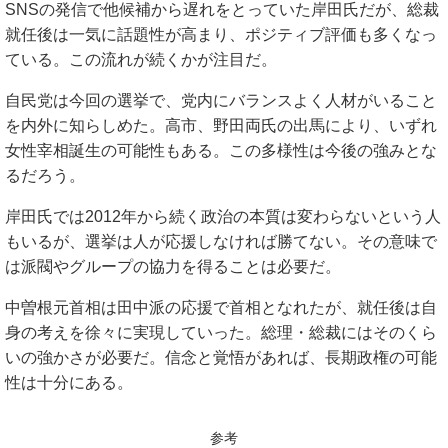
SNSの発信で他候補から遅れをとっていた岸田氏だが、総裁
就任後は一気に話題性が高まり、ポジティブ評価も多くなっ
ている。この流れが続くかが注目だ。
自民党は今回の選挙で、党内にバランスよく人材がいること
を内外に知らしめた。高市、野田両氏の出馬により、いずれ
女性宰相誕生の可能性もある。この多様性は今後の強みとな
るだろう。
岸田氏では2012年から続く政治の本質は変わらないという人
もいるが、選挙は人が応援しなければ勝てない。その意味で
は派閥やグループの協力を得ることは必要だ。
中曽根元首相は田中派の応援で首相となれたが、就任後は自
身の考えを徐々に実現していった。総理・総裁にはそのくら
いの強かさが必要だ。信念と覚悟があれば、長期政権の可能
性は十分にある。
参考