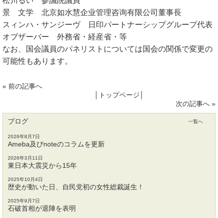
松川るい 参議院議員
景 文学 北京如水慧企业管理咨询有限公司董事長
スィンハ・サンジーヴ 日印パートナーシップグループ代表
オブザーバー 外務省・経産省・等
なお、国会議員のパネリストについては国会の関係で変更の
可能性もあります。
«
前の記事へ
│
トップページ
│
次の記事へ
»
ブログ
一覧へ
2026年8月7日
Ameba及びnoteのコラムを更新
2026年3月11日
東日本大震災から15年
2025年10月4日
歴史が動いた日、自民党初の女性総裁誕生！
2025年9月7日
石破首相が退陣を表明