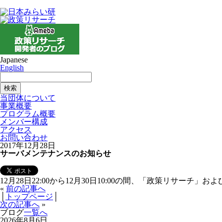
Japanese
English
当団体について
事業概要
プログラム概要
メンバー構成
アクセス
お問い合わせ
2017年12月28日
サーバメンテナンスのお知らせ
12月28日22:00から12月30日10:00の間、「政策リサ
«
前の記事へ
│
トップページ
│
次の記事へ
»
ブログ
一覧へ
2026年8月6日