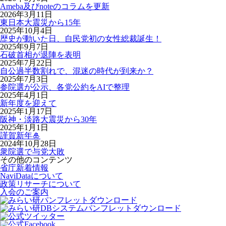
Ameba及びnoteのコラムを更新
2026年3月11日
東日本大震災から15年
2025年10月4日
歴史が動いた日、自民党初の女性総裁誕生！
2025年9月7日
石破首相が退陣を表明
2025年7月22日
自公過半数割れで、混迷の時代が到来か？
2025年7月3日
参院選が公示、各党公約をAIで整理
2025年4月1日
新年度を迎えて
2025年1月17日
阪神・淡路大震災から30年
2025年1月1日
謹賀新年🎍
2024年10月28日
衆院選で与党大敗
その他のコンテンツ
省庁新着情報
NaviDataについて
政策リサーチについて
入会のご案内