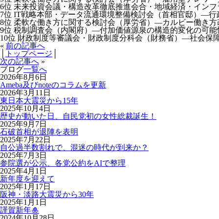
6位 未来投資会議・構造改革徹底推進会合・地域経済・イン
7位 IT戦略本部・データ流通環境整備検討会（首相官邸）—
8位 柔軟な働き方に関する検討会（厚労省）—カルビー働き方
9位 税制調査会（内閣府）—付加価値源泉の構造的変化の可
10位 財政制度等審議会・財政制度分科会（財務省）—社会保
«
前の記事へ
│
トップページ
│
次の記事へ
»
ブログ
一覧へ
2026年8月6日
Ameba及びnoteのコラムを更新
2026年3月11日
東日本大震災から15年
2025年10月4日
歴史が動いた日、自民党初の女性総裁誕生！
2025年9月7日
石破首相が退陣を表明
2025年7月22日
自公過半数割れで、混迷の時代が到来か？
2025年7月3日
参院選が公示、各党公約をAIで整理
2025年4月1日
新年度を迎えて
2025年1月17日
阪神・淡路大震災から30年
2025年1月1日
謹賀新年🎍
2024年10月28日