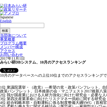
Japanese
English
当団体について
事業概要
プログラム概要
メンバー構成
アクセス
お問い合わせ
2017年11月1日
みらい研DBシステム、10月のアクセスランキング
10月のデータベースへの上位10位までのアクセスランキング
1位 衆議院選挙・（政党）—希望の党・政策パンフレット、自民
政策パンフレット、日本維新の会・マニフェスト2017維新八策
2位 我が国産業における人材力強化に向けた研究会・必要な人
3位 第四次産業革命に向けたリスクマネー供給に関する研究
4位 総合戦略本部・自動運転に係る制度整備大綱SWG（首相
5位 柔軟な働き方に関する検討会（厚労省）—雇用型テレワー