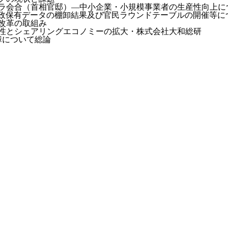
フラ会合（首相官邸）—中小企業・小規模事業者の生産性向上に
行政保有データの棚卸結果及び官民ラウンドテーブルの開催等に
改革の取組み
能性とシェアリングエコノミーの拡大・株式会社大和総研
障について総論