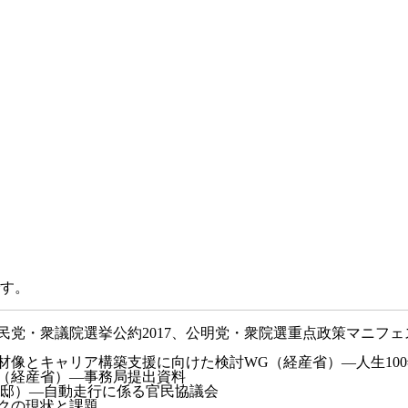
です。
党・衆議院選挙公約2017、公明党・衆院選重点政策マニフェスト
材像とキャリア構築支援に向けた検討WG（経産省）—人生10
会（経産省）—事務局提出資料
官邸）—自動走行に係る官民協議会
クの現状と課題