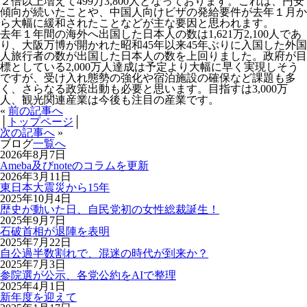
２倍以上増えて499万3,800人となっております。これは、円安
傾向が続いたことや、中国人向けビザの発給要件が去年１月か
ら大幅に緩和されたことなどが主な要因と思われます。
去年１年間の海外へ出国した日本人の数は1,621万2,100人であ
り、大阪万博が開かれた昭和45年以来45年ぶりに入国した外国
人旅行者の数が出国した日本人の数を上回りました。政府が目
標としている2,000万人達成は予定より大幅に早く実現しそう
ですが、受け入れ態勢の強化や宿泊施設の確保など課題も多
く、さらなる政策出動も必要と思います。目指すは3,000万
人、観光関連産業は今後も注目の産業です。
«
前の記事へ
│
トップページ
│
次の記事へ
»
ブログ
一覧へ
2026年8月7日
Ameba及びnoteのコラムを更新
2026年3月11日
東日本大震災から15年
2025年10月4日
歴史が動いた日、自民党初の女性総裁誕生！
2025年9月7日
石破首相が退陣を表明
2025年7月22日
自公過半数割れで、混迷の時代が到来か？
2025年7月3日
参院選が公示、各党公約をAIで整理
2025年4月1日
新年度を迎えて