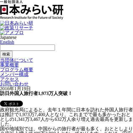
Japanese
English
当団体について
事業概要
プログラム概要
メンバー構成
アクセス
お問い合わせ
2016年1月19日
訪日外国人旅行者1,973万人突破！
政府観光局によると、去年１年間に日本を訪れた外国人旅行者
は推計で1,973万7,400人となり、これまでで最も多かったおと
としの1,341万3,467人から632万人余り増え過去最高を更新しま
した。
国や地域別では、中国からの旅行者が最も多く、おととしより