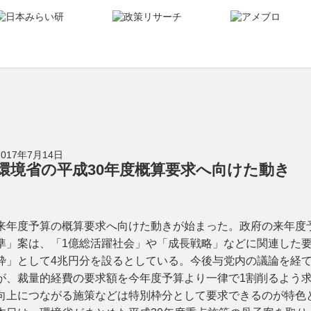
2017年7月14日
環境省の平成30年度概算要求へ向けた動き
来年度予算の概算要求へ向けた動きが始まった。政府の来年度
準」案は、「1億総活躍社会」や「成長戦略」などに関連した
枠」として4兆円分を設るとしている。今後与党内の議論を経て
が、裁量的経費の要求額を今年度予算より一律で1割削るよう
向上につながる施策などは特別枠分として要求できるのが特色