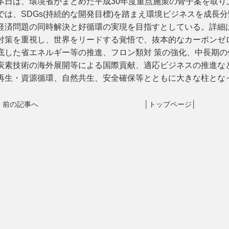
本日は、環境省がまとめた平成30年度重点施策の骨子案を取り
では、SDGs(持続的な開発目標)を踏まえ環境ビジネスを成長
経済問題の同時解決と好循環の実現を目指すとしている。詳細
対策を重視し、世界をリードする覚悟で、抜本的なカーボンゼ
底した省エネルギー等の推進、フロン類対 策の強化、中長期
炭素技術の海外展開等による国際貢献、適応ビジネスの推進な
再生・資源循環、自然共生、安全確保等とともに大きな柱とな
«
前の記事へ
│
トップページ
│