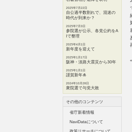
2025年7月22日
自公過半数割れで、混迷の
時代が到来か？
2025年7月3日
参院選が公示、各党公約をA
Iで整理
2025年4月1日
新年度を迎えて
2025年1月17日
阪神・淡路大震災から30年
2025年1月1日
謹賀新年🎍
2024年10月28日
衆院選で与党大敗
その他のコンテンツ
省庁新着情報
NaviDataについて
政策リサーチについて