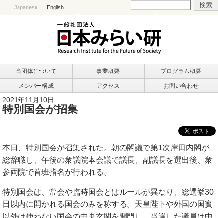
Japanese
English
当団体について
事業概要
プログラム概要
メンバー構成
アクセス
お問い合わせ
2021年11月10日
特別国会が招集
本日、特別国会が召集された。朝の閣議で第1次岸田内閣が
総辞職し、午後の衆議院本会議で議長、副議長を選出後、衆
参両院で首班指名が行われる。
特別国会は、常会や臨時国会とはルールが異なり、総選挙30
日以内に開かれる国会のみを称する。天皇陛下や外国の国賓
以外は使わない国会の中央玄関を開門し、当選した議員は中