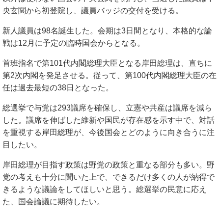
央玄関から初登院し、議員バッジの交付を受ける。
新人議員は98名誕生した。会期は3日間となり、本格的な論
戦は12月に予定の臨時国会からとなる。
首班指名で第101代内閣総理大臣となる岸田総理は、直ちに
第2次内閣を発足させる。従って、第100代内閣総理大臣の在
任は過去最短の38日となった。
総選挙で与党は293議席を確保し、立憲や共産は議席を減ら
した。議席を伸ばした維新や国民が存在感を示す中で、対話
を重視する岸田総理が、今後国会とどのように向き合うに注
目したい。
岸田総理が目指す政策は野党の政策と重なる部分も多い。野
党の考えも十分に聞いた上で、できるだけ多くの人が納得で
きるような議論をしてほしいと思う。総選挙の民意に応え
た、国会論議に期待したい。