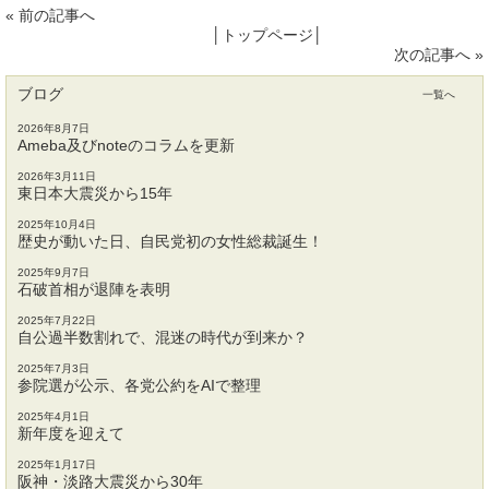
«
前の記事へ
│
トップページ
│
次の記事へ
»
ブログ
一覧へ
2026年8月7日
Ameba及びnoteのコラムを更新
2026年3月11日
東日本大震災から15年
2025年10月4日
歴史が動いた日、自民党初の女性総裁誕生！
2025年9月7日
石破首相が退陣を表明
2025年7月22日
自公過半数割れで、混迷の時代が到来か？
2025年7月3日
参院選が公示、各党公約をAIで整理
2025年4月1日
新年度を迎えて
2025年1月17日
阪神・淡路大震災から30年