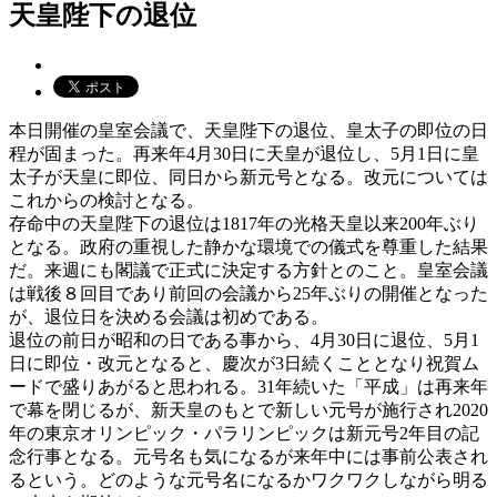
天皇陛下の退位
本日開催の皇室会議で、天皇陛下の退位、皇太子の即位の日
程が固まった。再来年4月30日に天皇が退位し、5月1日に皇
太子が天皇に即位、同日から新元号となる。改元については
これからの検討となる。
存命中の天皇陛下の退位は1817年の光格天皇以来200年ぶり
となる。政府の重視した静かな環境での儀式を尊重した結果
だ。来週にも閣議で正式に決定する方針とのこと。皇室会議
は戦後８回目であり前回の会議から25年ぶりの開催となった
が、退位日を決める会議は初めである。
退位の前日が昭和の日である事から、4月30日に退位、5月1
日に即位・改元となると、慶次が3日続くこととなり祝賀ム
ードで盛りあがると思われる。31年続いた「平成」は再来年
で幕を閉じるが、新天皇のもとで新しい元号が施行され2020
年の東京オリンピック・パラリンピックは新元号2年目の記
念行事となる。元号名も気になるが来年中には事前公表され
るという。どのような元号名になるかワクワクしながら明る