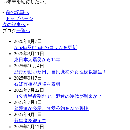
い未来を期待したい。
«
前の記事へ
│
トップページ
│
次の記事へ
»
ブログ
一覧へ
2026年8月7日
Ameba及びnoteのコラムを更新
2026年3月11日
東日本大震災から15年
2025年10月4日
歴史が動いた日、自民党初の女性総裁誕生！
2025年9月7日
石破首相が退陣を表明
2025年7月22日
自公過半数割れで、混迷の時代が到来か？
2025年7月3日
参院選が公示、各党公約をAIで整理
2025年4月1日
新年度を迎えて
2025年1月17日