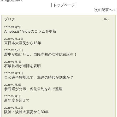
«
前の記事へ
│
トップページ
│
次の記事へ
»
ブログ
一覧へ
2026年8月7日
Ameba及びnoteのコラムを更新
2026年3月11日
東日本大震災から15年
2025年10月4日
歴史が動いた日、自民党初の女性総裁誕生！
2025年9月7日
石破首相が退陣を表明
2025年7月22日
自公過半数割れで、混迷の時代が到来か？
2025年7月3日
参院選が公示、各党公約をAIで整理
2025年4月1日
新年度を迎えて
2025年1月17日
阪神・淡路大震災から30年