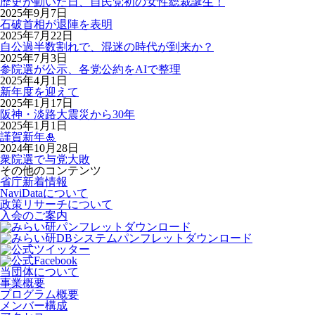
歴史が動いた日、自民党初の女性総裁誕生！
2025年9月7日
石破首相が退陣を表明
2025年7月22日
自公過半数割れで、混迷の時代が到来か？
2025年7月3日
参院選が公示、各党公約をAIで整理
2025年4月1日
新年度を迎えて
2025年1月17日
阪神・淡路大震災から30年
2025年1月1日
謹賀新年🎍
2024年10月28日
衆院選で与党大敗
その他のコンテンツ
省庁新着情報
NaviDataについて
政策リサーチについて
入会のご案内
当団体について
事業概要
プログラム概要
メンバー構成