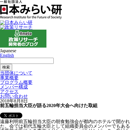
Japanese
English
当団体について
事業概要
プログラム概要
メンバー構成
アクセス
お問い合わせ
2018年8月8日
前五輪担当大臣が語る2020年大会へ向けた取組
遠藤利明前五輪担当大臣の朝食勉強会が都内のホテルで開かれ
た。会では初代五輪大臣として組織委員会のメンバーでもある