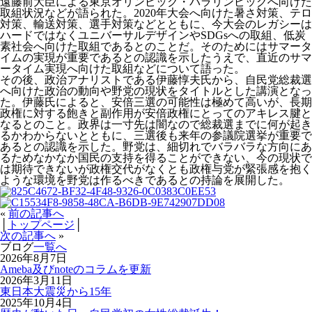
遠藤前大臣による東京オリンピック・パラリンピックへ向けた
取組状況などが語られた。2020年大会へ向けた暑さ対策、テロ
対策、輸送対策、選手対策などとともに、今大会のレガシーは
ハードではなくユニバーサルデザインやSDGsへの取組、低炭
素社会へ向けた取組であるとのことだ。そのためにはサマータ
イムの実現が重要であるとの認識を示したうえで、直近のサマ
ータイム実現へ向けた取組などについて語った。
その後、政治アナリストである伊藤惇夫氏から、自民党総裁選
へ向けた政治の動向や野党の現状をタイトルとした講演となっ
た。伊藤氏によると、安倍三選の可能性は極めて高いが、長期
政権に対する飽きと副作用が安倍政権にとってのアキレス腱と
なるとのこと。政界は一寸先は闇なので総裁選までに何が起き
るかわからないとともに、三選後も来年の参議院選挙が重要で
あるとの認識を示した。野党は、細切れでバラバラな方向にあ
るためなかなか国民の支持を得ることができない、今の現状で
は期待できないが政権交代がなくとも政権与党が緊張感を抱く
ような環境を野党は作るべきであるとの持論を展開した。
«
前の記事へ
│
トップページ
│
次の記事へ
»
ブログ
一覧へ
2026年8月7日
Ameba及びnoteのコラムを更新
2026年3月11日
東日本大震災から15年
2025年10月4日