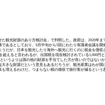
た観光財源のあり方検討会」で判明した。政府は、2020年まで
務であるとしており、9月中旬から5回にわたり有識者会議を開
ようだが、日本を観光したり海外へ観光に行くのに税金を徴収
人を超えると言われるが、出国税を現在検討されている1,000
というよりは国の他の財源を手当てした方が良いのではないか？
億円は大きな財源だという意見もあるだろうが、観光産業はわが
収も増えるわけだ。つまらない税の徴収で旅行客が減るという