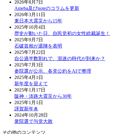
2026年8月7日
Ameba及びnoteのコラムを更新
2026年3月11日
東日本大震災から15年
2025年10月4日
歴史が動いた日、自民党初の女性総裁誕生！
2025年9月7日
石破首相が退陣を表明
2025年7月22日
自公過半数割れで、混迷の時代が到来か？
2025年7月3日
参院選が公示、各党公約をAIで整理
2025年4月1日
新年度を迎えて
2025年1月17日
阪神・淡路大震災から30年
2025年1月1日
謹賀新年🎍
2024年10月28日
衆院選で与党大敗
その他のコンテンツ