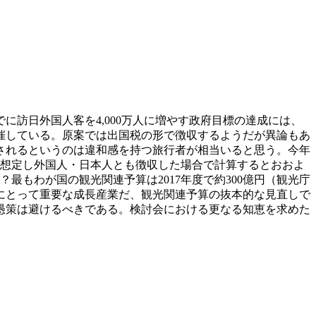
に訪日外国人客を4,000万人に増やす政府目標の達成には、
催している。原案では出国税の形で徴収するようだが異論もあ
されるというのは違和感を持つ旅行者が相当いると思う。今年
円と想定し外国人・日本人とも徴収した場合で計算するとおおよ
最もわが国の観光関連予算は2017年度で約300億円（観光庁
国にとって重要な成長産業だ、観光関連予算の抜本的な見直しで
愚策は避けるべきである。検討会における更なる知恵を求めた