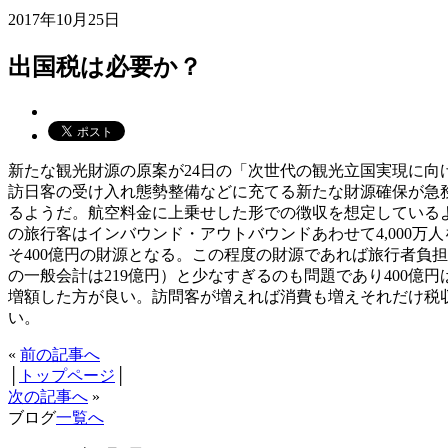
2017年10月25日
出国税は必要か？
新たな観光財源の原案が24日の「次世代の観光立国実現に向け
訪日客の受け入れ態勢整備などに充てる新たな財源確保が急
るようだ。航空料金に上乗せした形での徴収を想定している
の旅行客はインバウンド・アウトバウンドあわせて4,000万
そ400億円の財源となる。この程度の財源であれば旅行者負担
の一般会計は219億円）と少なすぎるのも問題であり400
増額した方が良い。訪問客が増えれば消費も増えそれだけ税
い。
«
前の記事へ
│
トップページ
│
次の記事へ
»
ブログ
一覧へ