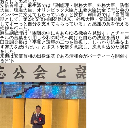
賓として出席した。
安倍首相は、麻生派では「副総理・財務大臣、外務大臣、防衛
大臣、環境大臣、オリンピック大臣と主要大臣は全て志公会の
メンバーに支えてもらっている」と挨拶、岸田派では「当選同
期として、第2次安倍内閣発足以来、外務大臣・党政調会長と
してずーっと自分を支えてもらっている」と感謝の意を伝える
挨拶を行った。
麻生副総理は「困難の中にもあらゆる機会を見出す」とチャー
チルの言葉を引用し令和の時代へ向けた自らの決意を語り、岸
田政調会長は「平和と環境の二つを重視し、しっかり結果を出
す努力を続けたい」とポスト安倍を意識し、決意を込めた挨拶
をした。
来週は安倍首相の出身派閥である清和会がパーティーを開催す
る(^^)v