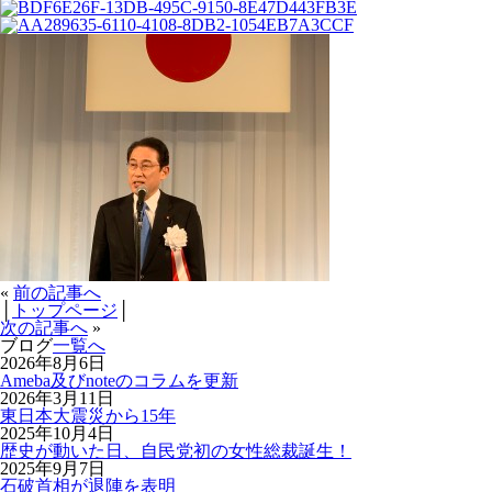
«
前の記事へ
│
トップページ
│
次の記事へ
»
ブログ
一覧へ
2026年8月6日
Ameba及びnoteのコラムを更新
2026年3月11日
東日本大震災から15年
2025年10月4日
歴史が動いた日、自民党初の女性総裁誕生！
2025年9月7日
石破首相が退陣を表明