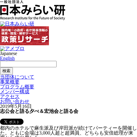
Japanese
English
当団体について
事業概要
プログラム概要
メンバー構成
アクセス
お問い合わせ
2019年5月16日
志公会と語る夕べ＆宏池会と語る会
都内のホテルで麻生派及び岸田派が続けてパーティーを開催し
た。ともに会場は3,000人超と超満員、どちらも安倍総理が来