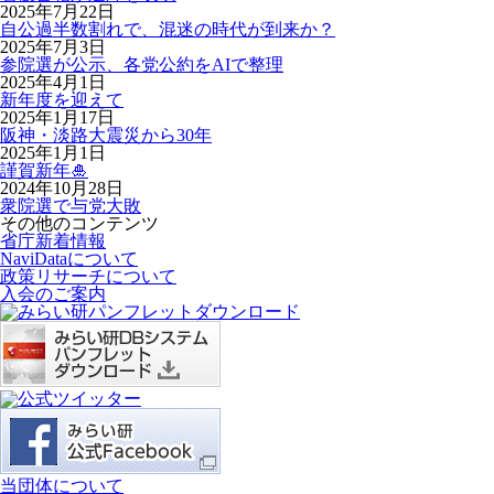
2025年7月22日
自公過半数割れで、混迷の時代が到来か？
2025年7月3日
参院選が公示、各党公約をAIで整理
2025年4月1日
新年度を迎えて
2025年1月17日
阪神・淡路大震災から30年
2025年1月1日
謹賀新年🎍
2024年10月28日
衆院選で与党大敗
その他のコンテンツ
省庁新着情報
NaviDataについて
政策リサーチについて
入会のご案内
当団体について