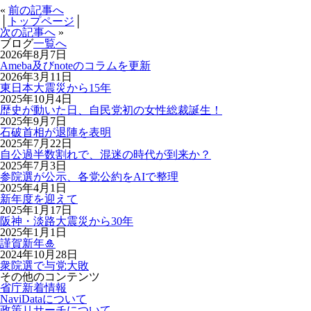
«
前の記事へ
│
トップページ
│
次の記事へ
»
ブログ
一覧へ
2026年8月7日
Ameba及びnoteのコラムを更新
2026年3月11日
東日本大震災から15年
2025年10月4日
歴史が動いた日、自民党初の女性総裁誕生！
2025年9月7日
石破首相が退陣を表明
2025年7月22日
自公過半数割れで、混迷の時代が到来か？
2025年7月3日
参院選が公示、各党公約をAIで整理
2025年4月1日
新年度を迎えて
2025年1月17日
阪神・淡路大震災から30年
2025年1月1日
謹賀新年🎍
2024年10月28日
衆院選で与党大敗
その他のコンテンツ
省庁新着情報
NaviDataについて
政策リサーチについて