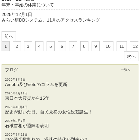
年末・年始の休業について
2025年12月1日
みらい研DBシステム、11月のアクセスランキング
前へ
1
2
3
4
5
6
7
8
9
10
11
12
次へ
ブログ
一覧へ
2026年8月7日
Ameba及びnoteのコラムを更新
2026年3月11日
東日本大震災から15年
2025年10月4日
歴史が動いた日、自民党初の女性総裁誕生！
2025年9月7日
石破首相が退陣を表明
2025年7月22日
自公過半数割れで、混迷の時代が到来か？